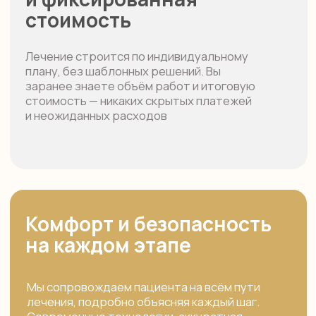
результат
Стоматологи-ортопеды с большим
практическим опытом решают задачи любой
сложности — от одиночных реставраций до
комплексного протезирования.
Наша цель — создать гармоничную,
естественную улыбку, которая будет
радовать вас долгие годы