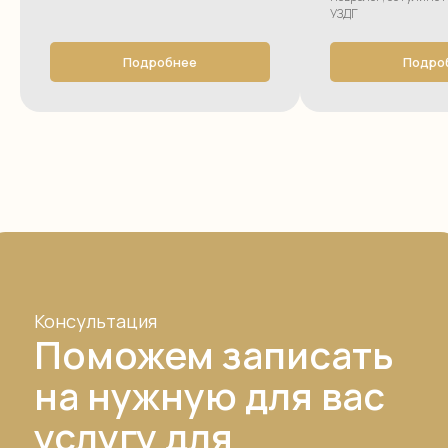
УЗДГ
Подробнее
Подро