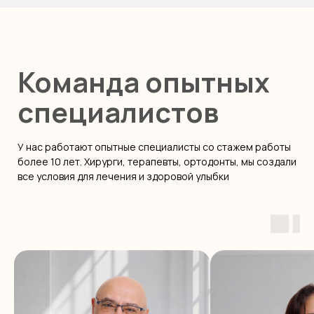
Заказать звонок
safiaclinic@mail.ru
Главная
Услуги
Пн-Вс с 9:00 до 21:00
Врачи
Терапия
Хирургия
Портфолио
Имплантация
Отзывы
Общий наркоз
Контакты
Акции
Ортодонтия
Ортопедия
Детский кабинет
Диагностика
3 филиала, команда опытных врачей
передовое оборудование
Сафия Энфилд
взрослая стоматология
п. Бугры,
и медицинский центр
Петровский б-р, 25
+7 (977)089-57-13