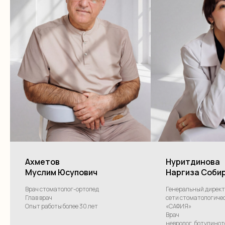
Сафия
взрослая и детская
п. Бугры, Полевая,
стоматология
18
+7 (981)919-30-20
Сафия
взрослая
стоматология
СПб, Учительская, 23
+7 (911)082-59-56
Политика конфиденциальности
Лицензия №
Разработка сайта
Ахметов
Нуритдинова
Муслим Юсупович
Наргиза Соби
Врач стоматолог-ортопед
Генеральный директ
Глав врач
сети стоматологиче
Опыт работы более 30 лет
«САФИЯ»
Врач
невролог, ботулинот