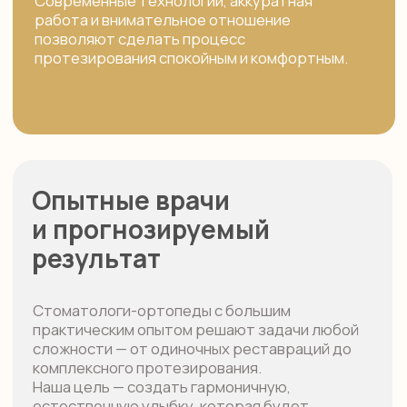
Все услуги
Мостовидные протезы
Коронки на зубы
Виниры
Постоянные протезы all on 4, all on 6
Протезирование на имплантатах