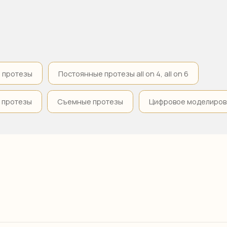
отезы
Постоянные протезы all on 4, all on 6
отезы
Съемные протезы
Цифровое моделирование