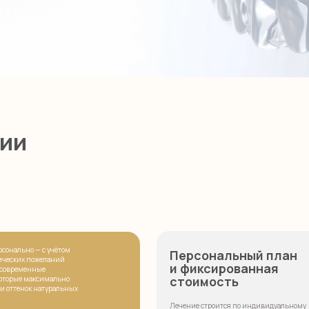
— с учётом
Персональный план
ожеланий
и фиксированная
ные
стоимость
ксимально
 натуральных
Лечение строится по индивидуальному
плану, без шаблонных решений. Вы заранее
знаете объём работ и итоговую стоимость —
никаких скрытых платежей и неожиданных
расходов