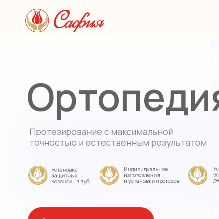
Услуг
Ортопедия
Протезирование с максимальной
точностью и естественным результатом
Устранение
Индивидуальное
Установка
эстетически
изготовления
защитных
дефектов
и установки протезов
коронок на зуб
Записаться на консультацию