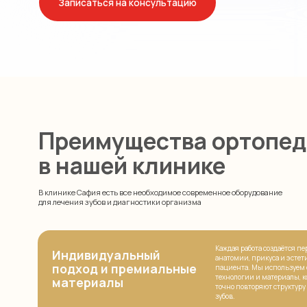
Преимущества ортопедии
в нашей клинике
В клинике Сафия есть все необходимое современное оборудование
для лечения зубов и диагностики организма
Каждая работа создаётся персонально 
Индивидуальный
анатомии, прикуса и эстетических п
подход и премиальные
пациента. Мы используем современ
технологии и материалы, которые ма
материалы
точно повторяют структуру и оттенок
зубов.
Связаться с клиникой