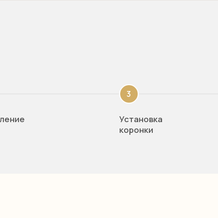
ние
Установка
коронки
отают опытные специалисты со стажем работы более
рурги, терапевты, ортодонты, мы создали все
ля лечения и здоровой улыбки