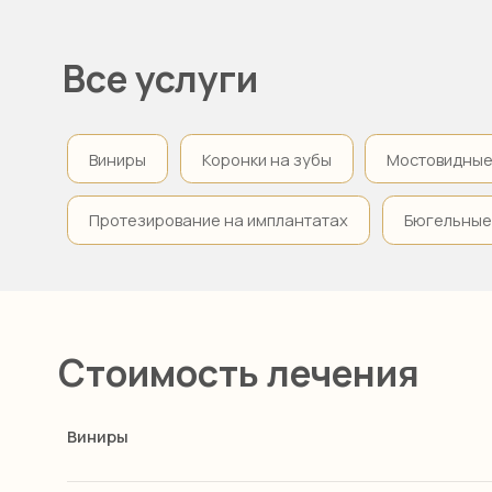
Виниры
Коронки на зубы
Мостовидные пр
Протезирование на имплантатах
Бюгельные пр
Стоимость лечения
Виниры
Коронки на имплантах