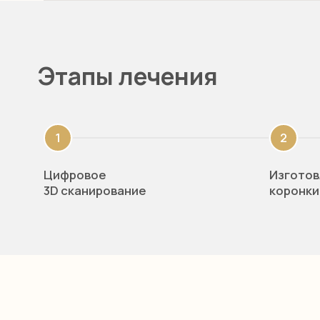
Цифровое
Изготовле
3D сканирование
коронки
Команда опытных
У нас раб
10 лет. Хи
специалистов
условия д