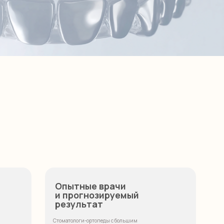
Опытные врачи
и прогнозируемый
результат
Стоматологи-ортопеды с большим
практическим опытом решают задачи любой
сложности — от одиночных реставраций до
комплексного протезирования.
Наша цель — создать гармоничную,
естественную улыбку, которая будет радовать
вас долгие годы